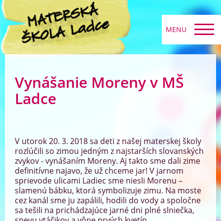
MENU
Vynášanie Moreny v MŠ
Ladce
V utorok 20. 3. 2018 sa deti z našej materskej školy
rozlúčili so zimou jedným z najstarších slovanských
zvykov - vynášaním Moreny. Aj takto sme dali zime
definitívne najavo, že už chceme jar! V jarnom
sprievode ulicami Ladiec sme niesli Morenu –
slamenú bábku, ktorá symbolizuje zimu. Na moste
cez kanál sme ju zapálili, hodili do vody a spoločne
sa tešili na prichádzajúce jarné dni plné slniečka,
spevu vtáčikov a vône prvých kvetín.