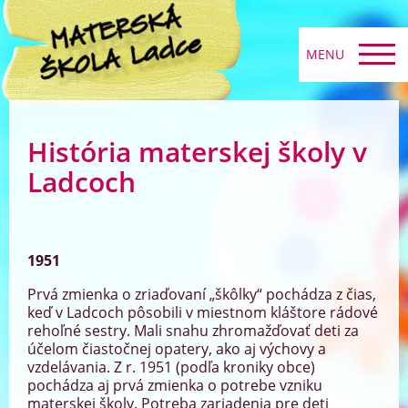
MENU
História materskej školy v
Ladcoch
1951
Prvá zmienka o zriaďovaní „škôlky“ pochádza z čias,
keď v Ladcoch pôsobili v miestnom kláštore rádové
rehoľné sestry. Mali snahu zhromažďovať deti za
účelom čiastočnej opatery, ako aj výchovy a
vzdelávania. Z r. 1951 (podľa kroniky obce)
pochádza aj prvá zmienka o potrebe vzniku
materskej školy. Potreba zariadenia pre deti