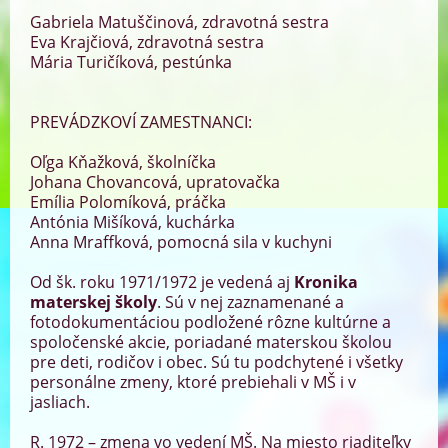
Gabriela Matuščinová, zdravotná sestra
Eva Krajčiová, zdravotná sestra
Mária Turičíková, pestúnka
PREVÁDZKOVÍ ZAMESTNANCI:
Oľga Kňažková, školníčka
Johana Chovancová, upratovačka
Emília Polomíková, práčka
Antónia Mišíková, kuchárka
Anna Mraffková, pomocná sila v kuchyni
Od šk. roku 1971/1972 je vedená aj
Kronika
materskej školy
. Sú v nej zaznamenané a
fotodokumentáciou podložené rôzne kultúrne a
spoločenské akcie, poriadané materskou školou
pre deti, rodičov i obec. Sú tu podchytené i všetky
personálne zmeny, ktoré prebiehali v MŠ i v
jasliach.
R. 1972 – zmena vo vedení MŠ. Na miesto riaditeľky