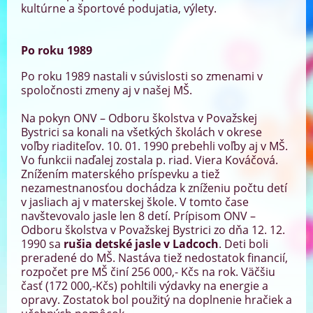
kultúrne a športové podujatia, výlety.
Po roku 1989
Po roku 1989 nastali v súvislosti so zmenami v
spoločnosti zmeny aj v našej MŠ.
Na pokyn ONV – Odboru školstva v Považskej
Bystrici sa konali na všetkých školách v okrese
voľby riaditeľov. 10. 01. 1990 prebehli voľby aj v MŠ.
Vo funkcii naďalej zostala p. riad. Viera Kováčová.
Znížením materského príspevku a tiež
nezamestnanosťou dochádza k zníženiu počtu detí
v jasliach aj v materskej škole. V tomto čase
navštevovalo jasle len 8 detí. Prípisom ONV –
Odboru školstva v Považskej Bystrici zo dňa 12. 12.
1990 sa
rušia detské jasle v Ladcoch
. Deti boli
preradené do MŠ. Nastáva tiež nedostatok financií,
rozpočet pre MŠ činí 256 000,- Kčs na rok. Väčšiu
časť (172 000,-Kčs) pohltili výdavky na energie a
opravy. Zostatok bol použitý na doplnenie hračiek a