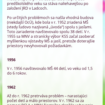
predškolského veku sa stáva naliehavejšou po
založení JRD v Ladcoch.
Po určitých problémoch sa našla vhodná budova
(niekdajší OcÚ), kde bola v r. 1952 zriadená MŠ
(vtedy ľudovo nazývaná „úvoda“) spolu s jasľami.
Toto zariadenie navštevovalo spolu 38 detí. V r.
1955 sa MNV a stranícky výbor KSS začal zaoberať
myšlienkou výstavby MŠ a jaslí, pretože doterajšie
priestory nevyhovovali požiadavkám.
1956
V r. 1956 navštevovalo MŠ 44 detí, vo veku od 1,5
do 6 rokov.
1962
Až do r. 1962 pretrváva problém – narastajúci
počet detí a málo priestorov. V r. 1962 sa za