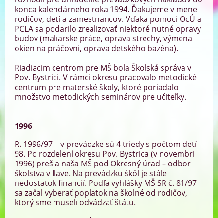
konca kalendárneho roka 1994. Ďakujeme v mene
rodičov, detí a zamestnancov. Vďaka pomoci OcÚ a
PCLA sa podarilo zrealizovať niektoré nutné opravy
budov (maliarske práce, oprava strechy, výmena
okien na práčovni, oprava detského bazéna).
Riadiacim centrom pre MŠ bola Školská správa v
Pov. Bystrici. V rámci okresu pracovalo metodické
centrum pre materské školy, ktoré poriadalo
množstvo metodických seminárov pre učiteľky.
1996
R. 1996/97 – v prevádzke sú 4 triedy s počtom detí
98. Po rozdelení okresu Pov. Bystrica (v novembri
1996) prešla naša MŠ pod Okresný úrad – odbor
školstva v Ilave. Na prevádzku škôl je stále
nedostatok financií. Podľa vyhlášky MŠ SR č. 81/97
sa začal vyberať poplatok na školné od rodičov,
ktorý sme museli odvádzať štátu.