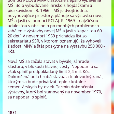
pomoci PCLA a MNV čiastočne zlepšilo vybavenie
MŠ. Bolo vybudované ihrisko s hojdačkami a
pieskoviskom. R. 1966 – MŠ je dvojtriedna,
nevyhovujúce priestory, plánuje sa výstavba novej
MŠ a jaslí (za pomoci PCLA). R. 1969 – najväčšou
udalosťou v obci bolo po mnohých problémoch
zahájenie výstavby novej MŠ a jaslí s kapacitou 60 +
20 detí. V novembri 1969 prichádza list zo
sekretariátu SSR, v ktorom oznamujú, že vyhoveli
žiadosti MNV a štát poskytne na výstavbu 250 000,-
Kčs.
Nová MŠ sa začala stavať v bývalej záhrade
kláštora, v blízkosti hlavnej cesty. Nepodarilo sa
však splniť predpokladaný limit 2,4 mil. Kčs.
Dokončená bola hrubá stavba a teplovodný kanál,
ktorým sa bude privádzať teplo z kotolne
cementárskych bytoviek. Termín dokončenia
výstavby, ktorý bol stanovený na november 1970,
sa nepodarilo splniť.
1971