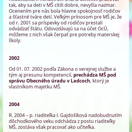
tak, aby sa deti v MŠ cítili dobre, nevyšla nazmar.
Ocenením pre nás bola hlavne spokojnosť rodičov
a šťastné tváre detí. Veľkým prínosom pre MŠ je, že
od r. 2001 sa príspevky od rodičov prestali
odvádzať štátu. Odovzdávajú sa na účet OcÚ,
môžeme z nich však čerpať pre potreby materskej
školy.
2002
Od 01. 07. 2002 podľa Zákona o verejnej službe a
tým aj presunu kompetencií,
prechádza MŠ
pod
správu Obecného úradu v Ladcoch
, ktorý je
vlastníkom majetku MŠ.
2004
R. 2004 – p. riaditeľka I. Gajdošíková nadobudnutím
dôchodkového veku odchádza z postu riaditeľky
MŠ, zostáva však pracovať ako učiteľka.