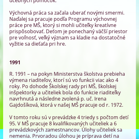
učebných pomôcok.
Výchovná práca sa začala uberať novými smermi.
Naďalej sa pracuje podľa Programu výchovnej
práce pre MŠ, ktorý si mohli učiteľky kreatívne
prispôsobovať. Deťom je ponechaný väčší priestor
pre voľnosť, veľký význam sa kladie na dostatočné
vyžitie sa dieťaťa pri hre.
1991
R. 1991 – na pokyn Ministerstva školstva prebieha
výmena riaditeľov, ktorí sú vo funkcii viac ako 4
roky. Po dohode Školskej rady pri MŠ, školskej
inšpektorky a učiteliek bola do funkcie riaditeľky
navrhnutá a následne zvolená p. uč. Irena
Gajdošíková, ktorá v našej MŠ pracuje od r. 1972.
V tomto roku sú v prevádzke 4 triedy s počtom detí
95. V MŠ pracuje 8 kvalifikovaných učiteliek a 6
prevádzkových zamestnancov. Úlohy učiteliek sa
nemenia. Prvoradou úlohou je príprava detí na