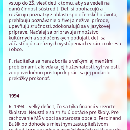
vstup do ZŠ, viesť deti k tomu, aby sa vedeli na
danú činnosť sústrediť. Deti si obohacujú a
rozširujú poznatky z oblasti spoločenského života,
prehlbujú poznávanie o živej a neživej prírode,
upevňujú zručnosti, zdokonaľujú sa v jazykovej
príprave. Naďalej sa pripravuje množstvo
kultúrnych a spoločenských podujatí, deti sa
zúčastňujú na rôznych vystúpeniach v rámci okresu
i obce.
P. riaditeľka sa neraz borila s veľkými aj menšími
problémami, ale vďaka jej húževnatosti, vytrvalosti,
zodpovednému prístupu k práci sa jej podarilo
prekážky prekonať.
1994
R. 1994 – veľký deficit, čo sa týka financií v rezorte
školstva. Neustále sa znižujú dotácie pre školy. Pre
zachovanie MŠ v obci sa starosta obce p. Ferdinand
Bušík po dohode s miestnym zastupiteľstvom
rozhodli pre uhradenie prevádzkových nákladov do