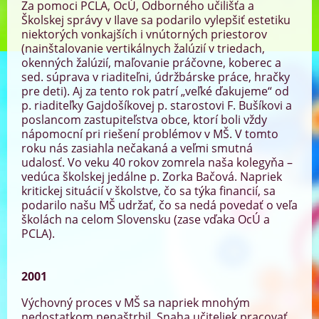
Za pomoci PCLA, OcÚ, Odborného učilišťa a
Školskej správy v Ilave sa podarilo vylepšiť estetiku
niektorých vonkajších i vnútorných priestorov
(nainštalovanie vertikálnych žalúzií v triedach,
okenných žalúzií, maľovanie práčovne, koberec a
sed. súprava v riaditeľni, údržbárske práce, hračky
pre deti). Aj za tento rok patrí „veľké ďakujeme“ od
p. riaditeľky Gajdošíkovej p. starostovi F. Bušíkovi a
poslancom zastupiteľstva obce, ktorí boli vždy
nápomocní pri riešení problémov v MŠ. V tomto
roku nás zasiahla nečakaná a veľmi smutná
udalosť. Vo veku 40 rokov zomrela naša kolegyňa –
vedúca školskej jedálne p. Zorka Bačová. Napriek
kritickej situácií v školstve, čo sa týka financií, sa
podarilo našu MŠ udržať, čo sa nedá povedať o veľa
školách na celom Slovensku (zase vďaka OcÚ a
PCLA).
2001
Výchovný proces v MŠ sa napriek mnohým
nedostatkom nenaštrbil. Snaha učiteliek pracovať