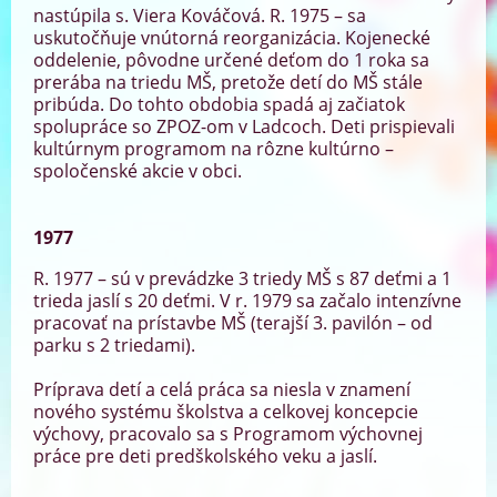
nastúpila s. Viera Kováčová. R. 1975 – sa
uskutočňuje vnútorná reorganizácia. Kojenecké
oddelenie, pôvodne určené deťom do 1 roka sa
prerába na triedu MŠ, pretože detí do MŠ stále
pribúda. Do tohto obdobia spadá aj začiatok
spolupráce so ZPOZ-om v Ladcoch. Deti prispievali
kultúrnym programom na rôzne kultúrno –
spoločenské akcie v obci.
1977
R. 1977 – sú v prevádzke 3 triedy MŠ s 87 deťmi a 1
trieda jaslí s 20 deťmi. V r. 1979 sa začalo intenzívne
pracovať na prístavbe MŠ (terajší 3. pavilón – od
parku s 2 triedami).
Príprava detí a celá práca sa niesla v znamení
nového systému školstva a celkovej koncepcie
výchovy, pracovalo sa s Programom výchovnej
práce pre deti predškolského veku a jaslí.