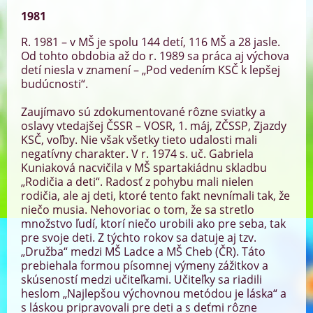
1981
R. 1981 – v MŠ je spolu 144 detí, 116 MŠ a 28 jasle.
Od tohto obdobia až do r. 1989 sa práca aj výchova
detí niesla v znamení – „Pod vedením KSČ k lepšej
budúcnosti“.
Zaujímavo sú zdokumentované rôzne sviatky a
oslavy vtedajšej ČSSR – VOSR, 1. máj, ZČSSP, Zjazdy
KSČ, voľby. Nie však všetky tieto udalosti mali
negatívny charakter. V r. 1974 s. uč. Gabriela
Kuniaková nacvičila v MŠ spartakiádnu skladbu
„Rodičia a deti“. Radosť z pohybu mali nielen
rodičia, ale aj deti, ktoré tento fakt nevnímali tak, že
niečo musia. Nehovoriac o tom, že sa stretlo
množstvo ľudí, ktorí niečo urobili ako pre seba, tak
pre svoje deti. Z týchto rokov sa datuje aj tzv.
„Družba“ medzi MŠ Ladce a MŠ Cheb (ČR). Táto
prebiehala formou písomnej výmeny zážitkov a
skúseností medzi učiteľkami. Učiteľky sa riadili
heslom „Najlepšou výchovnou metódou je láska“ a
s láskou pripravovali pre deti a s deťmi rôzne