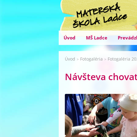
Úvod
MŠ Ladce
Prevádz
Úvod
Fotogaléria
Fotogaléria 2
>
>
Návšteva chovat