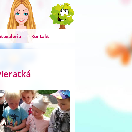
otogaléria
Kontakt
vieratká