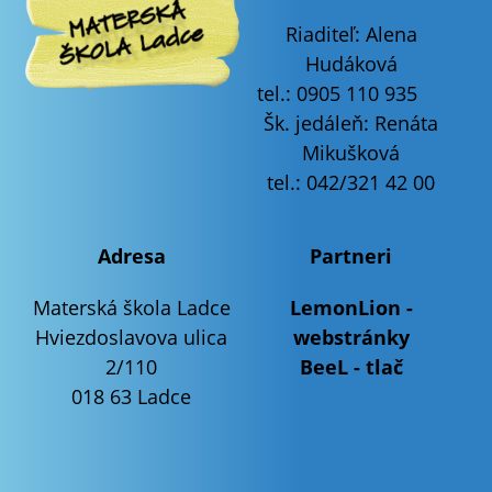
Riaditeľ:
Alena
Hudáková
tel.: 0905 110 935
Šk. jedáleň: Renáta
Mikušková
tel.: 042/321 42 00
Adresa
Partneri
Materská škola Ladce
LemonLion -
Hviezdoslavova ulica
webstránky
2/110
BeeL - tlač
018 63 Ladce