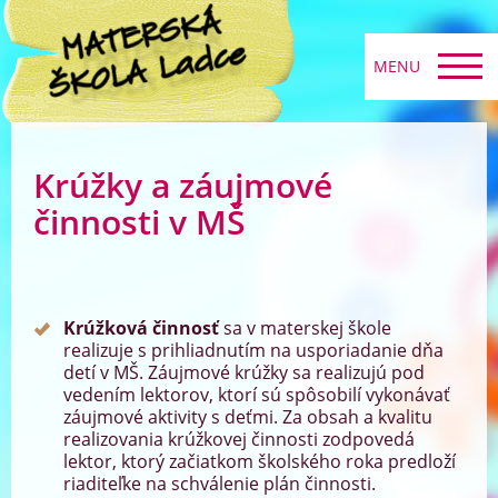
MENU
Krúžky a záujmové
činnosti v MŠ
Krúžková činnosť
sa v materskej škole
realizuje s prihliadnutím na usporiadanie dňa
detí v MŠ. Záujmové krúžky sa realizujú pod
vedením lektorov, ktorí sú spôsobilí vykonávať
záujmové aktivity s deťmi. Za obsah a kvalitu
realizovania krúžkovej činnosti zodpovedá
lektor, ktorý začiatkom školského roka predloží
riaditeľke na schválenie plán činnosti.