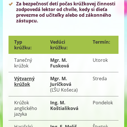
Za bezpečnosť detí počas krúžkovej činnosti
zodpovedá lektor od chvíle, kedy si dieťa
prevezme od učiteľky alebo od zákonného
zástupcu.
Typ
Vedúci
Termín:
krúžku:
krúžku:
Tanečný
Mgr. M.
Utorok
krúžok
Fusková
Výtvarný
Mgr. M.
Streda
krúžok
Juríčková
(ĽŠU Košeca)
Krúžok
Ing. M.
Pondelok
anglického
Koštialiková
jazyka
Hasičský
Ing. F. Meliš
Štvrtok