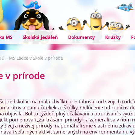
ka MŠ
Školská jedáleň
Dokumenty
Krúžky
F
019
MŠ Ladce v Škole v prírode
>
e v prírode
ši predškoláci na malú chvíľku presťahovali od svojich rodičov
amarátov a pani učiteliek zo škôlky. Odlúčenie od rodičov det
čka objavila. Bol to týždeň plný očakávaní a poznávaní s využ
ojekt pomenovali „Za krásami prírody“, a zamerali sa v ňom 
žky živej a neživej prírody, napomáhali sme vlastnému zdrav
návali veľa iných aktivít zameraných na environmentálnu v