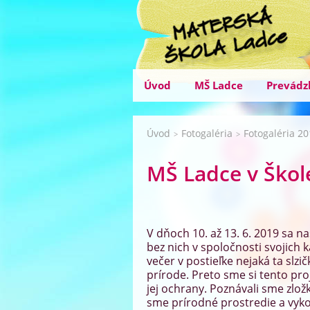
Úvod
MŠ Ladce
Prevádz
Úvod
Fotogaléria
Fotogaléria 2
>
>
MŠ Ladce v Škol
V dňoch 10. až 13. 6. 2019 sa na
bez nich v spoločnosti svojich k
večer v postieľke nejaká ta slzi
prírode. Preto sme si tento pr
jej ochrany. Poznávali sme zlo
sme prírodné prostredie a vyko