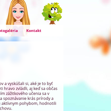
otogaléria
Kontakt
 a vyskúšali si, aké je to byť
i hravo zvládli, aj keď sa občas
itím zážitkového učenia sa v
na spoznávanie krás prírody a
iu aktívnym pohybom, hodnotili
ýchovu.