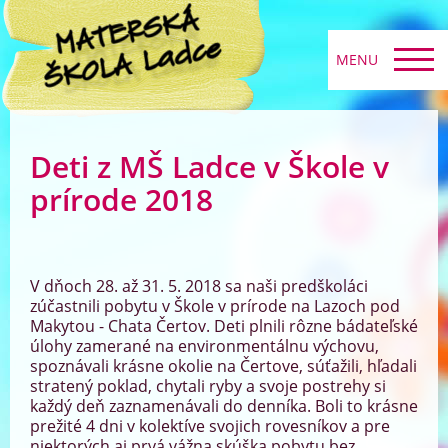
MENU
Deti z MŠ Ladce v Škole v
prírode 2018
V dňoch 28. až 31. 5. 2018 sa naši predškoláci
zúčastnili pobytu v Škole v prírode na Lazoch pod
Makytou - Chata Čertov. Deti plnili rôzne bádateľské
úlohy zamerané na environmentálnu výchovu,
spoznávali krásne okolie na Čertove, súťažili, hľadali
stratený poklad, chytali ryby a svoje postrehy si
každý deň zaznamenávali do denníka. Boli to krásne
prežité 4 dni v kolektíve svojich rovesníkov a pre
niektorých aj prvá vážna skúška pobytu bez