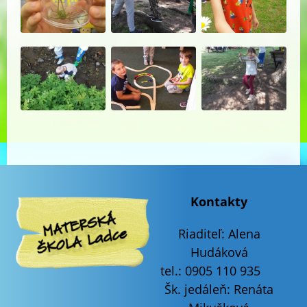
Kontakty
Riaditeľ:
Alena
Hudáková
tel.: 0905 110 935
Šk. jedáleň: Renáta