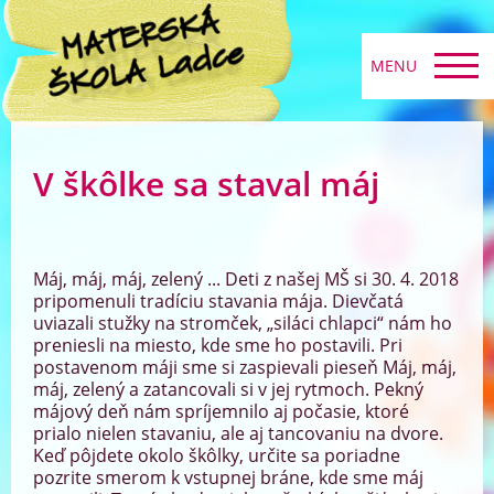
MENU
V škôlke sa staval máj
Máj, máj, máj, zelený ... Deti z našej MŠ si 30. 4. 2018
pripomenuli tradíciu stavania mája. Dievčatá
uviazali stužky na stromček, „siláci chlapci“ nám ho
preniesli na miesto, kde sme ho postavili. Pri
postavenom máji sme si zaspievali pieseň Máj, máj,
máj, zelený a zatancovali si v jej rytmoch. Pekný
májový deň nám spríjemnilo aj počasie, ktoré
prialo nielen stavaniu, ale aj tancovaniu na dvore.
Keď pôjdete okolo škôlky, určite sa poriadne
pozrite smerom k vstupnej bráne, kde sme máj