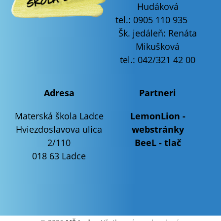
Hudáková
tel.: 0905 110 935
Šk. jedáleň: Renáta
Mikušková
tel.: 042/321 42 00
Adresa
Partneri
Materská škola Ladce
LemonLion -
Hviezdoslavova ulica
webstránky
2/110
BeeL - tlač
018 63 Ladce