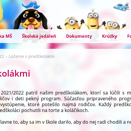
ka MŠ
Školská jedáleň
Dokumenty
Krúžky
F
022
Lúčenie s predškolákmi
>
kolákmi
2021/2022 patril našim predškolákom, ktorí sa lúčili s m
rodičov i deti pekný program. Súčasťou pripraveného pro
 vystúpenie, ktoré potešilo najmä rodičov. Každý predšk
edškoláci pochutili na torte a koláčikoch.
ne to, aby sa im v škole darilo, aby do nej radi chodili a no