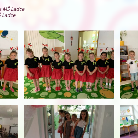
ka MŠ Ladce
Š Ladce