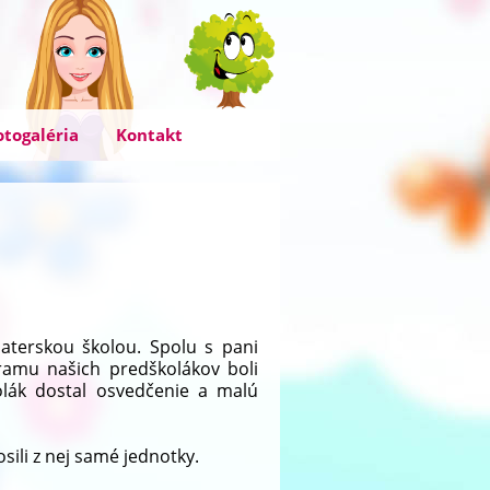
otogaléria
Kontakt
aterskou školou. Spolu s pani
gramu našich predškolákov boli
olák dostal osvedčenie a malú
sili z nej samé jednotky.