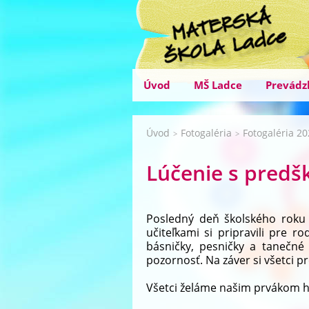
Úvod
MŠ Ladce
Prevádz
Úvod
Fotogaléria
Fotogaléria 2
>
>
Lúčenie s predš
Posledný deň školského roku 
učiteľkami si pripravili pre 
básničky, pesničky a tanečné
pozornosť. Na záver si všetci pr
Všetci želáme našim prvákom hlav