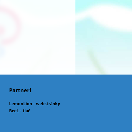
Partneri
LemonLion - webstránky
BeeL - tlač