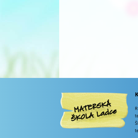
R
t
Š
t