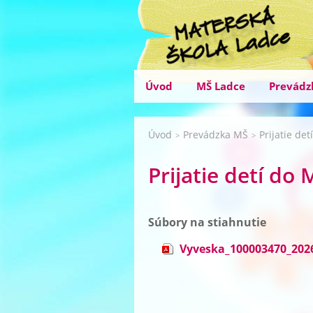
Úvod
MŠ Ladce
Prevádz
Úvod
Prevádzka MŠ
Prijatie de
>
>
Prijatie detí do 
Súbory na stiahnutie
Vyveska_100003470_202