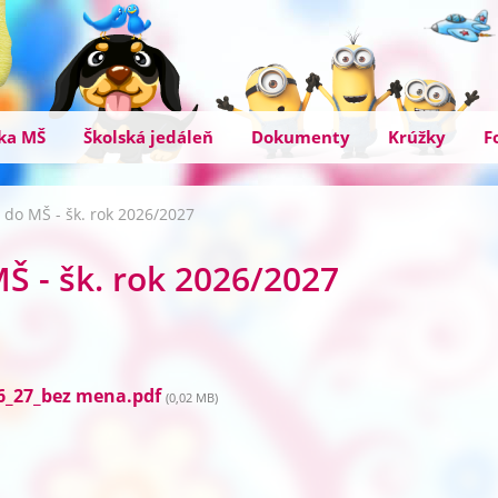
ka MŠ
Školská jedáleň
Dokumenty
Krúžky
F
tí do MŠ - šk. rok 2026/2027
MŠ - šk. rok 2026/2027
6_27_bez mena.pdf
(0,02 MB)