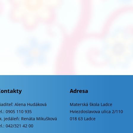
Kontakty
Adresa
iaditeľ:
Alena Hudáková
Materská škola Ladce
el.: 0905 110 935
Hviezdoslavova ulica 2/110
k. jedáleň: Renáta Mikušková
018 63 Ladce
el.: 042/321 42 00