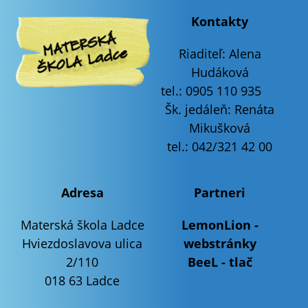
Kontakty
Riaditeľ:
Alena
Hudáková
tel.: 0905 110 935
Šk. jedáleň: Renáta
Mikušková
tel.: 042/321 42 00
Adresa
Partneri
Materská škola Ladce
LemonLion -
Hviezdoslavova ulica
webstránky
2/110
BeeL - tlač
018 63 Ladce