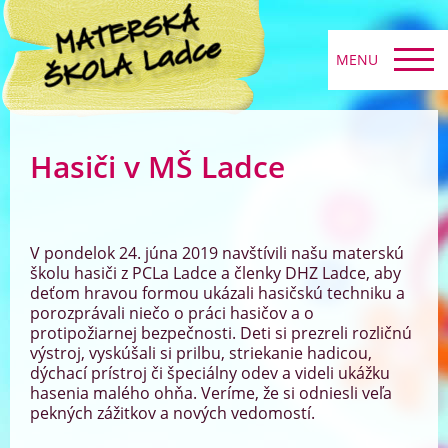
MENU
Hasiči v MŠ Ladce
V pondelok 24. júna 2019 navštívili našu materskú
školu hasiči z PCLa Ladce a členky DHZ Ladce, aby
deťom hravou formou ukázali hasičskú techniku a
porozprávali niečo o práci hasičov a o
protipožiarnej bezpečnosti. Deti si prezreli rozličnú
výstroj, vyskúšali si prilbu, striekanie hadicou,
dýchací prístroj či špeciálny odev a videli ukážku
hasenia malého ohňa. Veríme, že si odniesli veľa
pekných zážitkov a nových vedomostí.